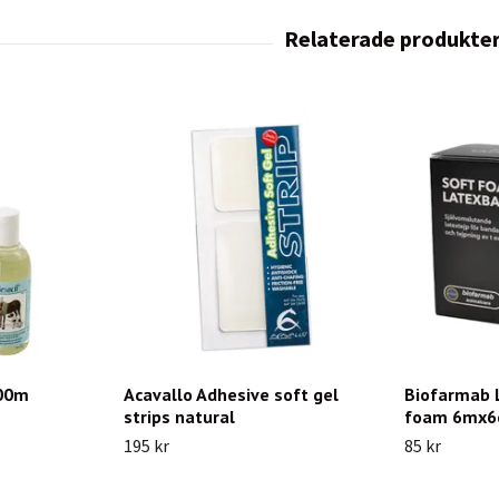
200m
Acavallo Adhesive soft gel
Biofarmab 
strips natural
foam 6mx
195 kr
85 kr