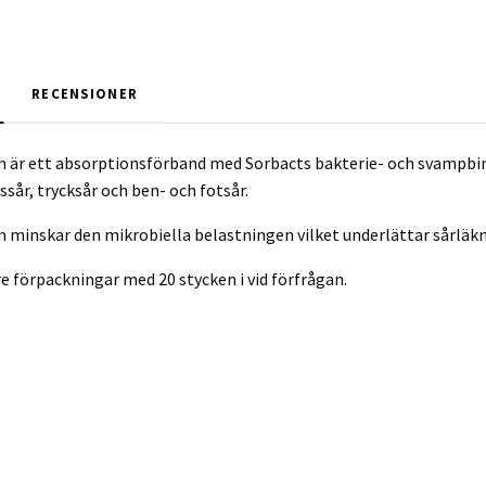
RECENSIONER
 är ett absorptionsförband med Sorbacts bakterie- och svampbinda
sår, trycksår och ben- och fotsår.
 minskar den mikrobiella belastningen vilket underlättar sårläk
re förpackningar med 20 stycken i vid förfrågan.