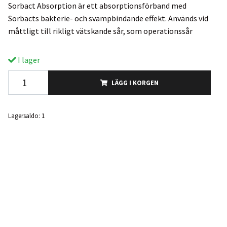
Sorbact Absorption är ett absorptionsförband med
Sorbacts bakterie- och svampbindande effekt. Används vid
måttligt till rikligt vätskande sår, som operationssår
I lager
LÄGG I KORGEN
Lagersaldo:
1