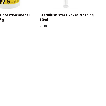
esinfektionsmedel
Sterilflush steril koksaltlösning
x5g
10ml
23 kr