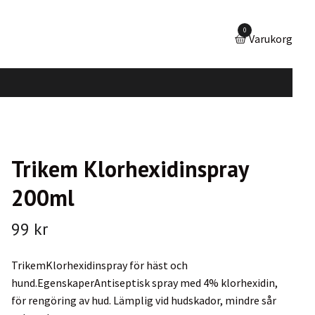
0
Varukorg
Trikem Klorhexidinspray
200ml
99 kr
TrikemKlorhexidinspray för häst och
hund.EgenskaperAntiseptisk spray med 4% klorhexidin,
för rengöring av hud. Lämplig vid hudskador, mindre sår