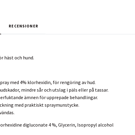
RECENSIONER
ör häst och hund.
spray med 4% klorhexidin, för rengöring av hud.
udskador, mindre sår och utslag i päls eller på tassar.
terfuktande ämnen för upprepade behandlingar.
ckning med praktiskt spraymunstycke.
nvändas.
orhexidine digluconate 4 %, Glycerin, Isopropyl alcohol