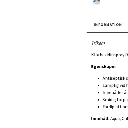
INFORMATION
Trikem
Klorhexidinspray f
Egenskaper
Antiseptisk 
Lämplig vid h
Innehåller å
Smidig förpa
Färdig att a
Innehåll:
Aqua, Chl