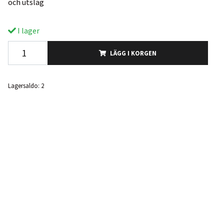
och utslag
I lager
LÄGG I KORGEN
Lagersaldo:
2