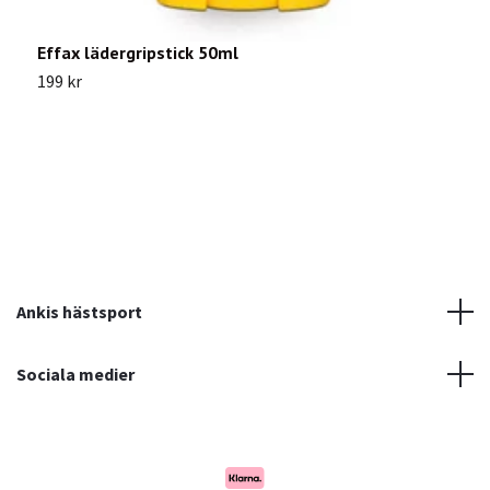
Effax lädergripstick 50ml
S
199 kr
1
Ankis hästsport
Sociala medier