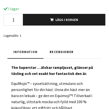
I lager
LÄGG I KORGEN
Lagersaldo:
1
INFORMATION
RECENSIONER
The Superstar …älskar rampljuset, glänser på
tävling och vet exakt hur fantastisk den är.
EquiMojis™ – sysselsättning, stimulans och
personlighet för din häst. Unna din häst mer än
bara en leksak – ge den en Equimoji™! Tillverkad i
naturlig, slitstark mocka och fylld med 100 %
kokosfibrer, ett giftfritt och hållbart