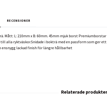
RECENSIONER
 trä. Mått: L: 210mm x B: 60mm. 45mm mjuk borst Premiumborstar
g till alla ryktväskor.Snidade i bokträ med en passform som ger et
h ensnygg lackad finish för längre hållbarhet