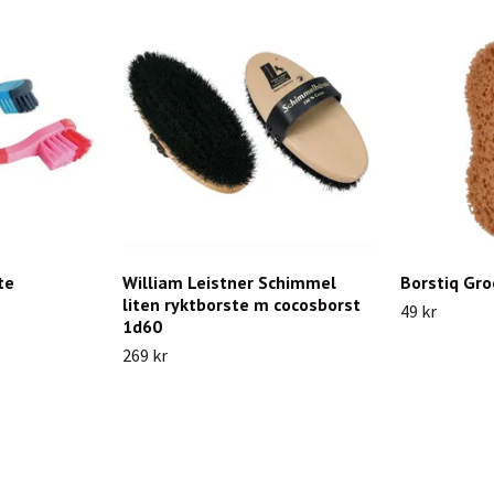
te
William Leistner Schimmel
Borstiq Gr
liten ryktborste m cocosborst
49 kr
1d60
269 kr