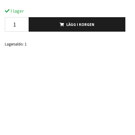
I lager
LÄGG I KORGEN
Lagersaldo:
1