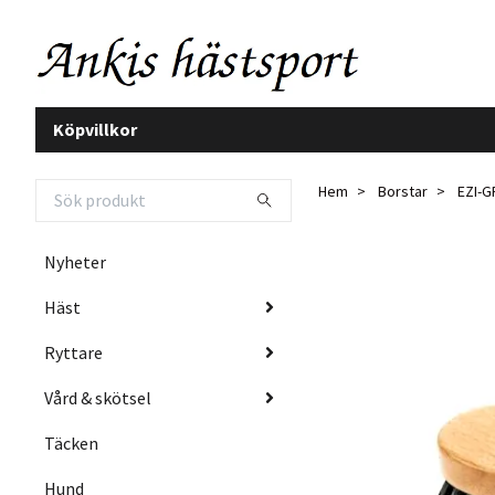
Köpvillkor
Hem
Borstar
EZI-G
Nyheter
Häst
Ryttare
Vård & skötsel
Täcken
Hund