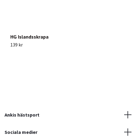
HG Islandsskrapa
E
139 kr
1
Ankis hästsport
Sociala medier