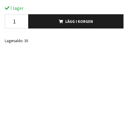
I lager
LÄGG I KORGEN
Lagersaldo:
30