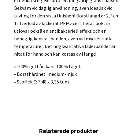
ett enda steg. Resultatet: långvarig glans i pälsen.
Bekväm vid daglig användning, även idealisk vid
tävling för den sista finishen! Borstlängd är 2,7 cm.
Tillverkad av lackerat PEFC-certifierat bokträ
utlovar också en antibakteriell effekt och en
behaglig känsla i handen, även vid mycket kalla
temperaturer. Det högkvalitativa läderbandet är
nitat för hand och kan kortas av i längd.
• 100% gethår, kant 100% tagel.
• Borsthårdhet: medium-mjuk.
• Storlek C: 7,48 x 3,35 tum.