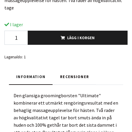
massageupplevelse för hästen. Två rader av högkvalitativt
tage
I lager
LÄGG I KORGEN
Lagersaldo:
1
INFORMATION
RECENSIONER
Den glansiga groomingborsten "Ultimate"
kombinerar ett utmärkt rengöringsresultat med en
behaglig massageupplevelse för hästen. Två rader
av högkvalitativt tagel tar bort smuts ända in på
huden och 100% gethår tar bort det sista dammet i