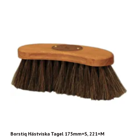
Borstiq Hästviska Tagel 175mm=S, 221=M
B