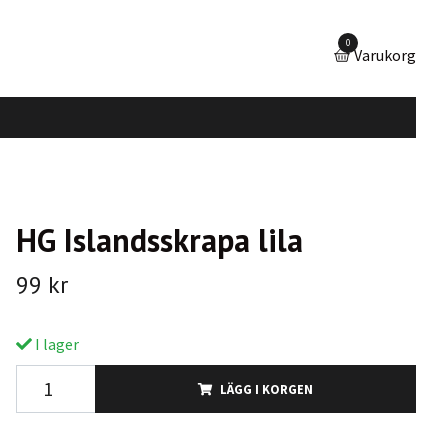
0
Varukorg
HG Islandsskrapa lila
99 kr
I lager
LÄGG I KORGEN