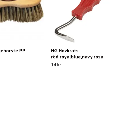
jeborste PP
HG Hovkrats
röd,royalblue,navy,rosa
14 kr