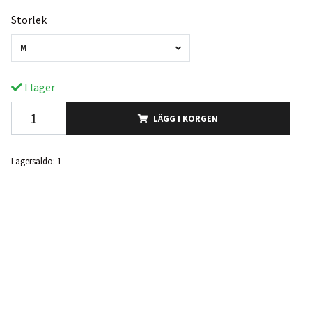
Storlek
M
I lager
LÄGG I KORGEN
Lagersaldo:
1