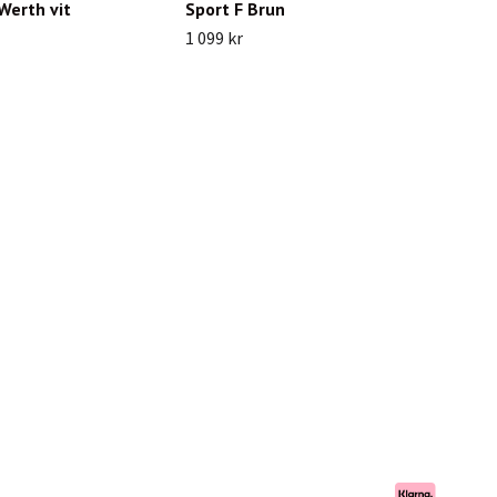
 Werth vit
Sport F Brun
1 099 kr