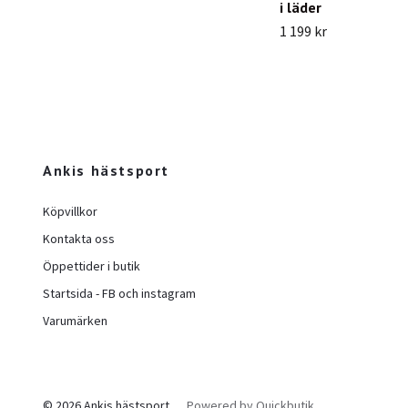
i läder
1 199 kr
Ankis hästsport
Köpvillkor
Kontakta oss
Öppettider i butik
Startsida - FB och instagram
Varumärken
© 2026 Ankis hästsport
Powered by Quickbutik