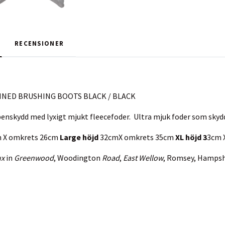
RECENSIONER
LINED BRUSHING BOOTS BLACK / BLACK
enskydd med lyxigt mjukt fleecefoder. Ultra mjuk foder som skyd
 X omkrets 26cm
Large höjd
32cmX omkrets 35cm
XL höjd 3
3cm 
ux
in
Greenwood
, Woodington
Road
,
East Wellow
, Romsey, Hampsh