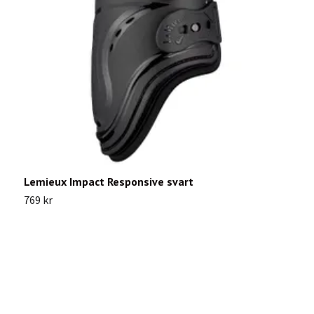
Lemieux Impact Responsive svart
H
769 kr
2