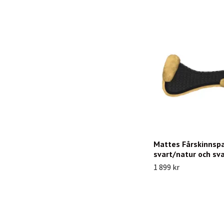
Mattes Fårskinnsp
svart/natur och sv
1 899 kr