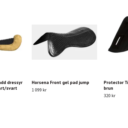
add dressyr
Horsena Front gel pad jump
Protector T
art/svart
brun
1 099 kr
320 kr