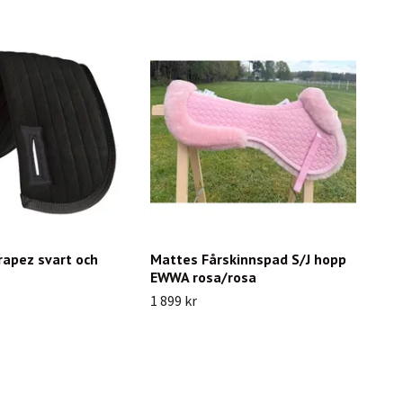
rapez svart och
Mattes Fårskinnspad S/J hopp
EWWA rosa/rosa
1 899 kr