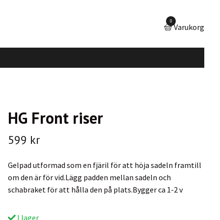
0
Varukorg
HG Front riser
599 kr
Gelpad utformad som en fjäril för att höja sadeln framtill
om den är för vid.Lägg padden mellan sadeln och
schabraket för att hålla den på plats.Bygger ca 1-2 v
I lager