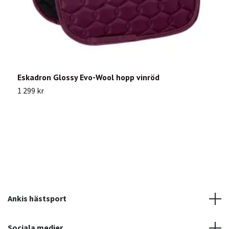
Eskadron Glossy Evo-Wool hopp vinröd
E
1 299 kr
6
Ankis hästsport
Sociala medier