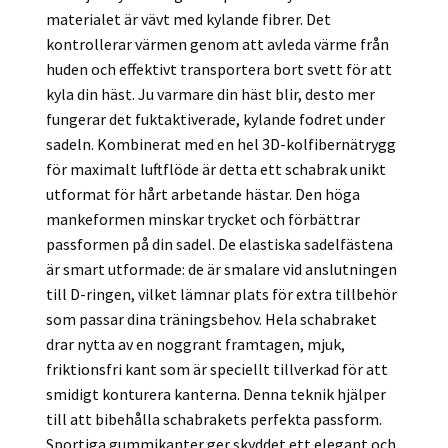
materialet är vävt med kylande fibrer. Det
kontrollerar värmen genom att avleda värme från
huden och effektivt transportera bort svett för att
kyla din häst. Ju varmare din häst blir, desto mer
fungerar det fuktaktiverade, kylande fodret under
sadeln. Kombinerat med en hel 3D-kolfibernätrygg
för maximalt luftflöde är detta ett schabrak unikt
utformat för hårt arbetande hästar. Den höga
mankeformen minskar trycket och förbättrar
passformen på din sadel. De elastiska sadelfästena
är smart utformade: de är smalare vid anslutningen
till D-ringen, vilket lämnar plats för extra tillbehör
som passar dina träningsbehov. Hela schabraket
drar nytta av en noggrant framtagen, mjuk,
friktionsfri kant som är speciellt tillverkad för att
smidigt konturera kanterna. Denna teknik hjälper
till att bibehålla schabrakets perfekta passform.
Sportiga gummikanter ger skyddet ett elegant och