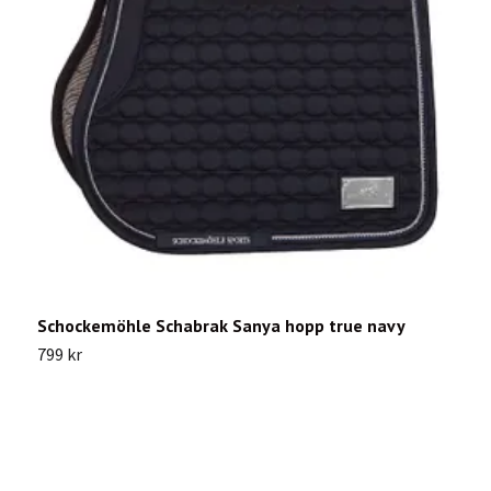
Schockemöhle Schabrak Sanya hopp true navy
E
799 kr
1