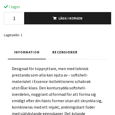
I lager
LÄGG I KORGEN
Lagersaldo:
1
INFORMATION
RECENSIONER
Designad för toppryttare, men med teknisk
prestanda som alla kan njuta av – softshell-
materialet i Essence-kollektionens schabrak
utstrålar klass. Den kontursydda softshell-
överdelen, noggrant utformad för att forma sig
smidigt efter din hästs former utan att skrynkla sig,
kombineras med ett mjukt, andningsbart foder
med självkylande egenskaper. Det kylande