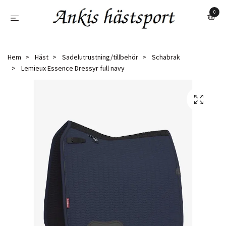
0
Hem
Häst
Sadelutrustning/tillbehör
Schabrak
Lemieux Essence Dressyr full navy