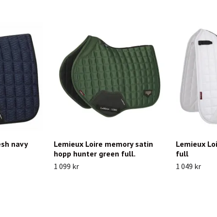
sh navy
Lemieux Loire memory satin
Lemieux Loi
hopp hunter green full.
full
1 099 kr
1 049 kr