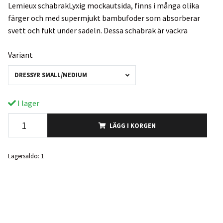
Lemieux schabrakLyxig mockautsida, finns i många olika
färger och med supermjukt bambufoder som absorberar
svett och fukt under sadeln. Dessa schabrak är vackra
Variant
DRESSYR SMALL/MEDIUM
I lager
LÄGG I KORGEN
Lagersaldo:
1