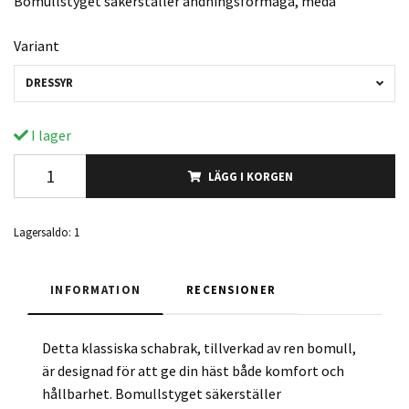
Bomullstyget säkerställer andningsförmåga, meda
Variant
DRESSYR
I lager
LÄGG I KORGEN
Lagersaldo:
1
INFORMATION
RECENSIONER
Detta klassiska schabrak, tillverkad av ren bomull,
är designad för att ge din häst både komfort och
hållbarhet. Bomullstyget säkerställer