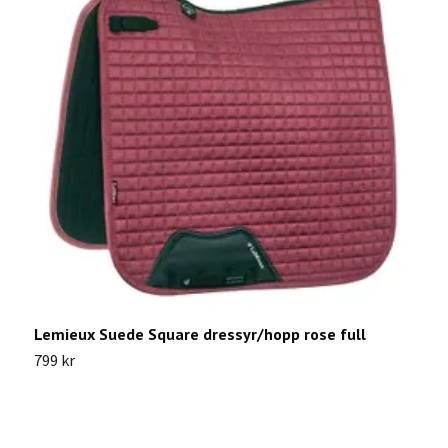
Lemieux Suede Square dressyr/hopp rose full
C
799 kr
8