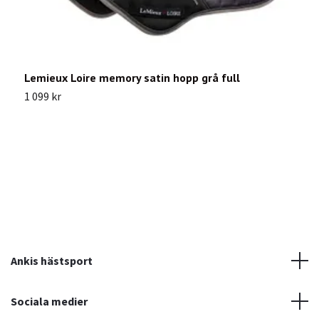
Lemieux Loire memory satin hopp grå full
P
1 099 kr
9
Ankis hästsport
Sociala medier