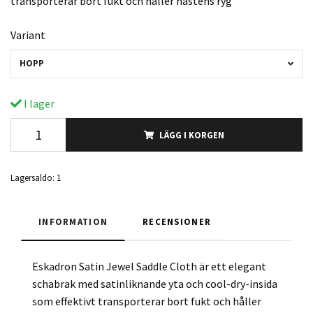
transporterar bort fukt och håller hästens ryg
Variant
HOPP
I lager
LÄGG I KORGEN
Lagersaldo:
1
INFORMATION
RECENSIONER
Eskadron Satin Jewel Saddle Cloth är ett elegant
schabrak med satinliknande yta och cool-dry-insida
som effektivt transporterar bort fukt och håller