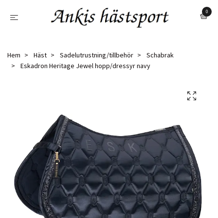
0
Hem
Häst
Sadelutrustning/tillbehör
Schabrak
Eskadron Heritage Jewel hopp/dressyr navy