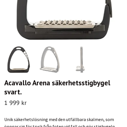
Acavallo Arena säkerhetsstigbygel
svart.
1 999 kr
Unik säkerhetslösning med den utfällbara skalmen, som
öppnar sig för tryck från foten vid fall och gör stigbygeln