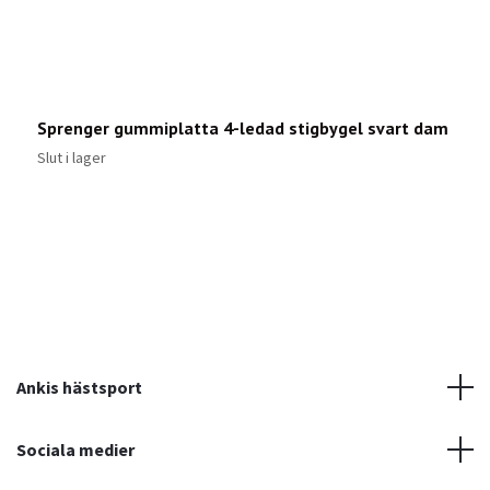
Sprenger gummiplatta 4-ledad stigbygel svart dam
M
1
Slut i lager
Ankis hästsport
Sociala medier