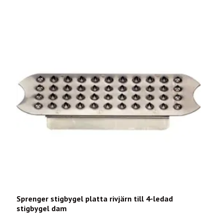
Sprenger stigbygel platta rivjärn till 4-ledad
M
stigbygel dam
1