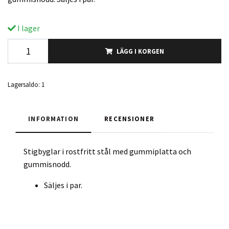
I lager
LÄGG I KORGEN
Lagersaldo:
1
INFORMATION
RECENSIONER
Stigbyglar i rostfritt stål med gummiplatta och
gummisnodd.
Säljes i par.