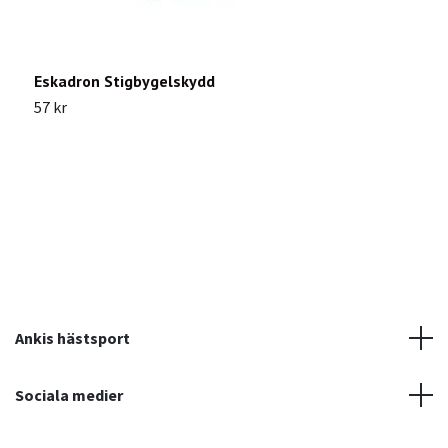
Eskadron Stigbygelskydd
A
57 kr
1
Ankis hästsport
Sociala medier