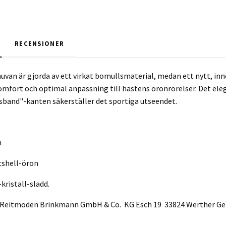
RECENSIONER
uvan är gjorda av ett virkat bomullsmaterial, medan ett nytt, in
komfort och optimal anpassning till hästens öronrörelser. Det e
sband"-kanten säkerställer det sportiga utseendet.
n
ftshell-öron
ristall-sladd.
ur Reitmoden Brinkmann GmbH & Co. KG Esch 19 33824 Werther 