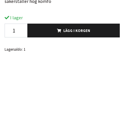
säkerställer hög komfo
I lager
LÄGG I KORGEN
Lagersaldo:
1