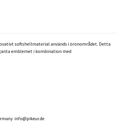
novativt softshellmaterial används i öronområdet. Detta
leganta emblemet i kombination med
Germany
info@pikeur.de