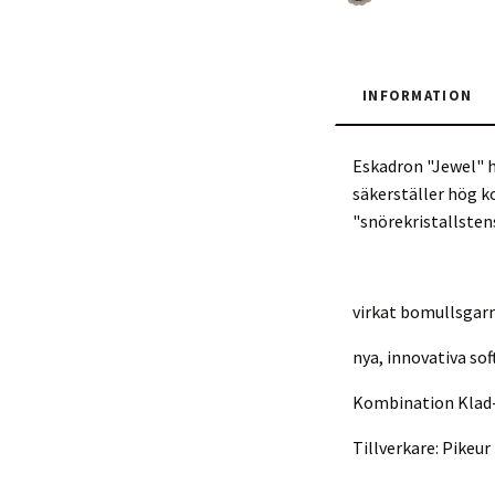
INFORMATION
Eskadron "Jewel" h
säkerställer hög 
"snörekristallsten
virkat bomullsgar
nya, innovativa so
Kombination Klad-k
Tillverkare: Pike