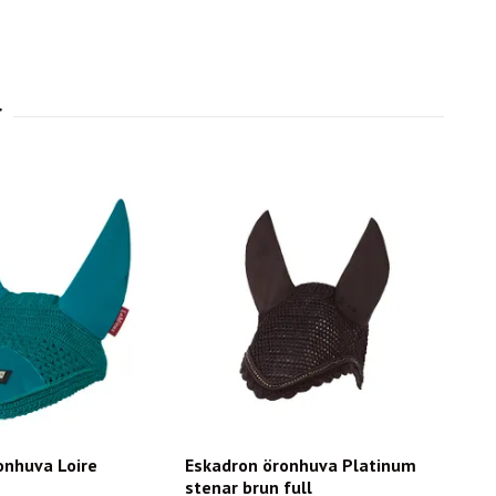
onhuva Loire
Eskadron öronhuva Platinum
stenar brun full