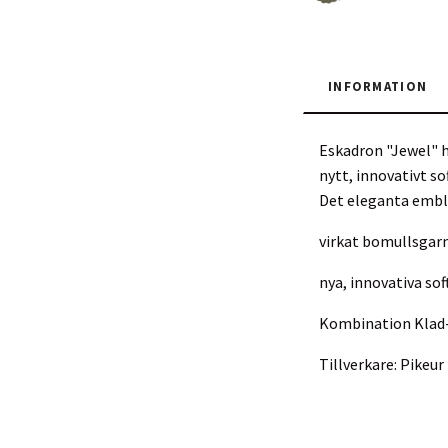
INFORMATION
Eskadron "Jewel" h
nytt, innovativt s
Det eleganta embl
virkat bomullsgar
nya, innovativa so
Kombination Klad-k
Tillverkare: Pike