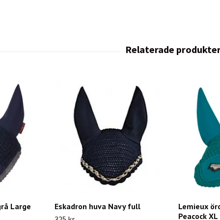
grå Large
Eskadron huva Navy full
Lemieux ör
Peacock XL
325 kr