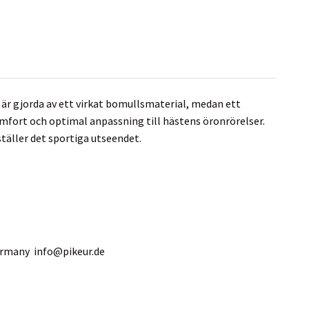
 är gjorda av ett virkat bomullsmaterial, medan ett
omfort och optimal anpassning till hästens öronrörelser.
äller det sportiga utseendet.
Germany
info@pikeur.de