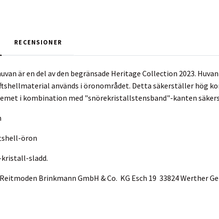
RECENSIONER
uvan är en del av den begränsade Heritage Collection 2023. Huvan
oftshellmaterial används i öronområdet. Detta säkerställer hög k
emet i kombination med "snörekristallstensband"-kanten säkerst
n
ftshell-öron
ristall-sladd.
ur Reitmoden Brinkmann GmbH & Co. KG Esch 19 33824 Werther 