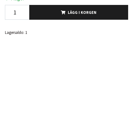
LÄGG I KORGEN
Lagersaldo:
1