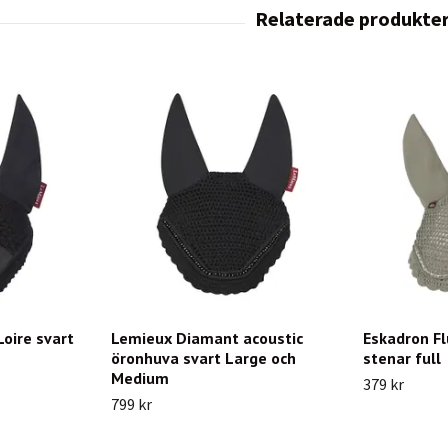
oire svart
Lemieux Diamant acoustic
Eskadron F
öronhuva svart Large och
stenar full
Medium
379 kr
799 kr