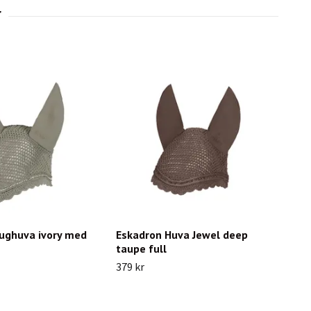
lughuva ivory med
Eskadron Huva Jewel deep
taupe full
379 kr