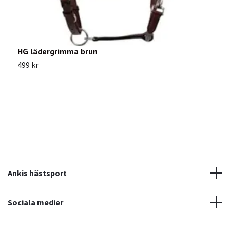
HG lädergrimma brun
G
499 kr
1
Ankis hästsport
Sociala medier