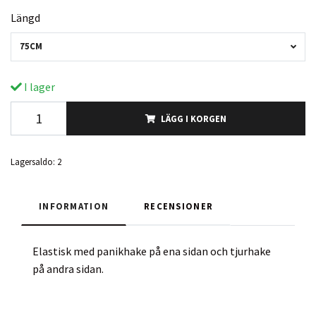
Längd
75CM
I lager
LÄGG I KORGEN
Lagersaldo:
2
INFORMATION
RECENSIONER
Elastisk med panikhake på ena sidan och tjurhake
på andra sidan.