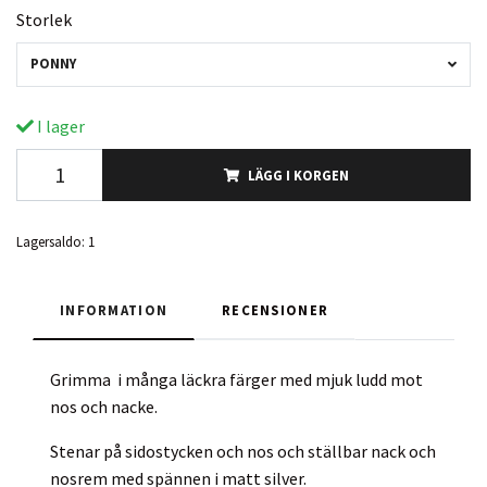
Storlek
PONNY
I lager
LÄGG I KORGEN
Lagersaldo:
1
INFORMATION
RECENSIONER
Grimma i många läckra färger med mjuk ludd mot
nos och nacke.
Stenar på sidostycken och nos och ställbar nack och
nosrem med spännen i matt silver.