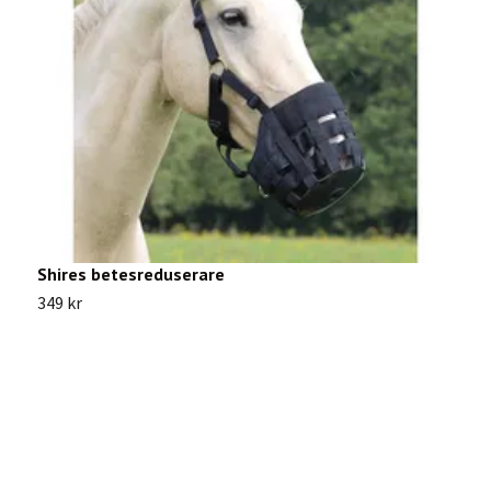
Shires betesreduserare
E
349 kr
3