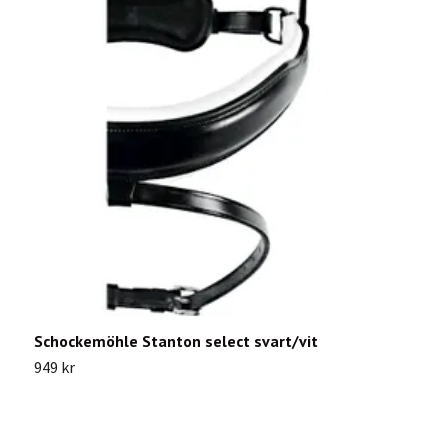
Schockemöhle Stanton select svart/vit
S
949 kr
2