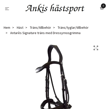
0
Hem
Häst
Träns/tillbehör
Träns/tyglar/tillbehör
Antarès Signature träns med Dressyrnosgrimma