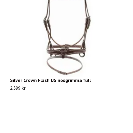
Silver Crown Flash US nosgrimma full
A
2 599 kr
4