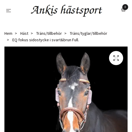
0
Hem
Häst
Träns/tillbehör
Träns/tyglar/tillbehör
EQ fokus sidostycke i svart&brun Full.