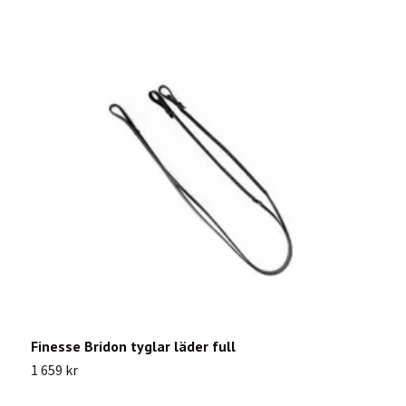
Finesse Bridon tyglar läder full
L
1 659 kr
7