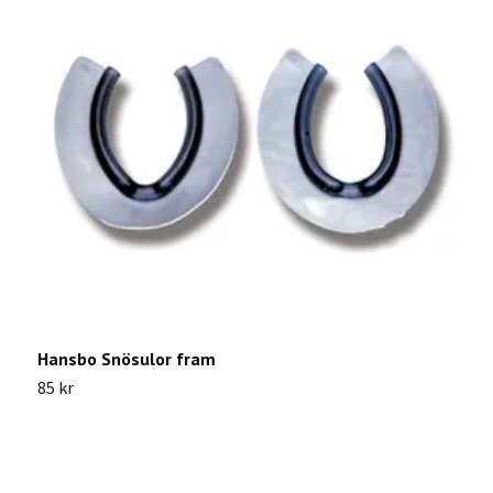
Hansbo Snösulor fram
K
85 kr
1