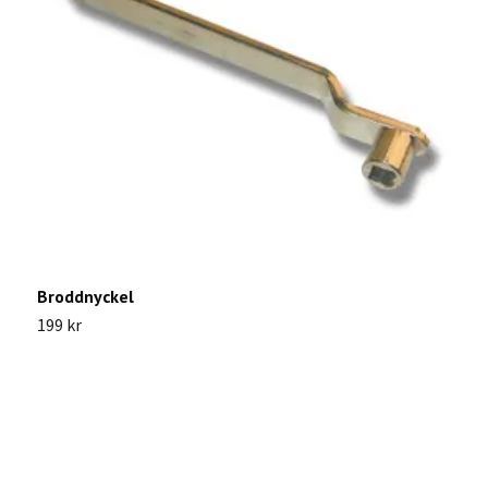
Broddnyckel
199 kr
F
1