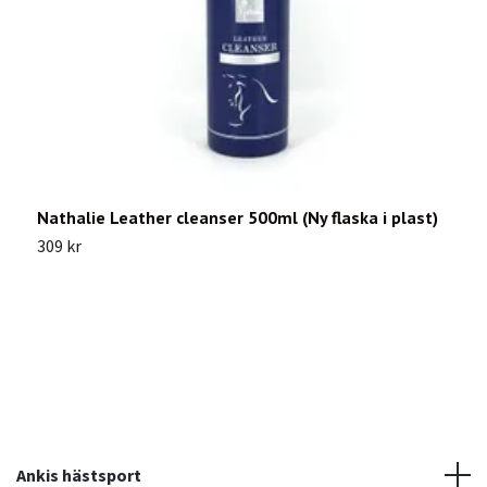
Nathalie Leather cleanser 500ml (Ny flaska i plast)
L
309 kr
1
Ankis hästsport