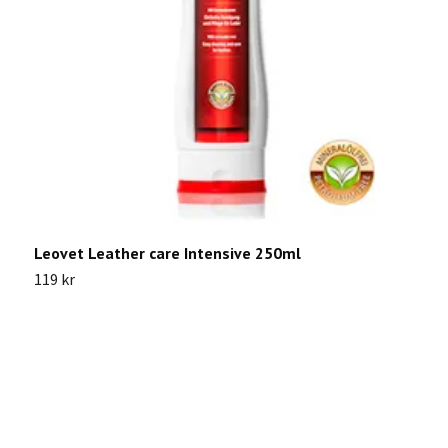
Leovet Leather care Intensive 250ml
C
C
119 kr
1