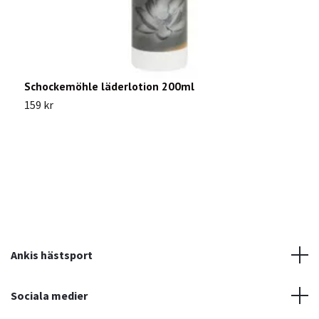
Schockemöhle läderlotion 200ml
H
159 kr
2
Ankis hästsport
Sociala medier