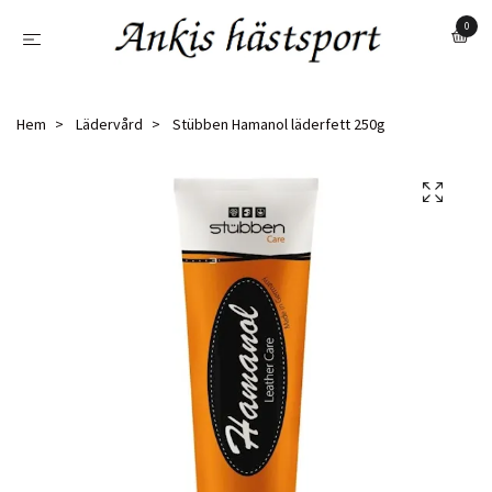
0
Hem
Lädervård
Stübben Hamanol läderfett 250g