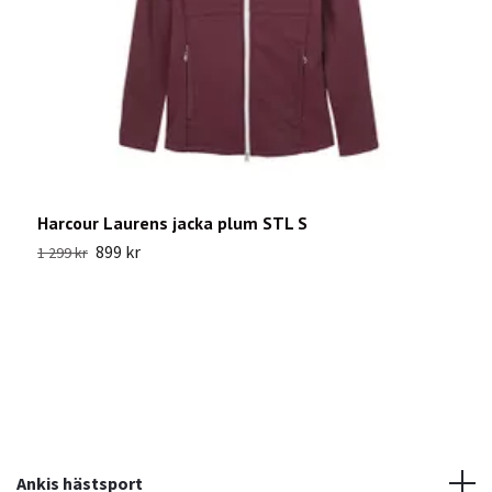
Harcour Laurens jacka plum STL S
O
899 kr
1 299 kr
3
Ankis hästsport