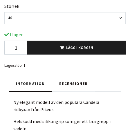
Storlek
40
I lager
LÄGG I KORGEN
Lagersaldo:
1
INFORMATION
RECENSIONER
Ny elegant modell av den populära Candela
ridbyxan från Pikeur.
Helskodd med silikongrip som ger ett bra grepp i
sadeln.