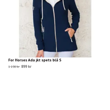
For Horses Ada jkt spets blå S
P
899 kr
1 198 kr
9