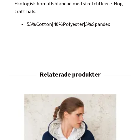
Ekologisk bomullsblandad med stretchfleece. Hög
tratt hals.
55%Cotton|40%Polyester|5%Spandex