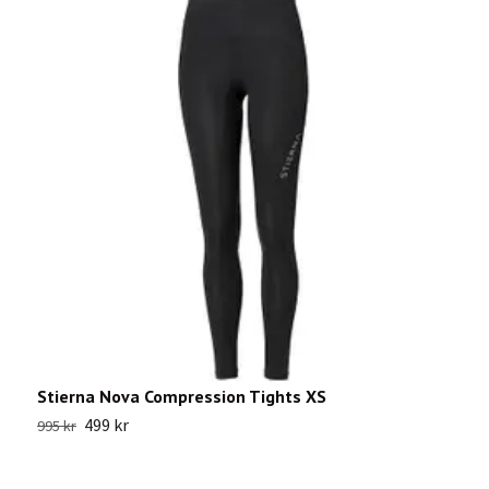
Stierna Nova Compression Tights XS
A
499 kr
995 kr
4