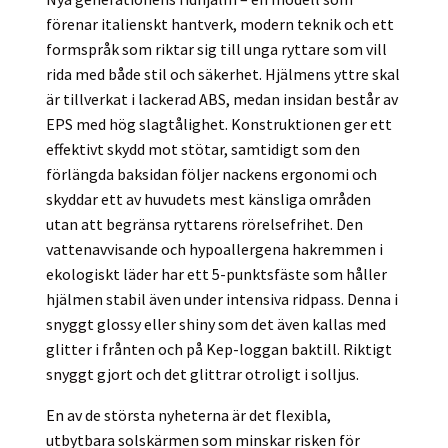
förenar italienskt hantverk, modern teknik och ett
formspråk som riktar sig till unga ryttare som vill
rida med både stil och säkerhet. Hjälmens yttre skal
är tillverkat i lackerad ABS, medan insidan består av
EPS med hög slagtålighet. Konstruktionen ger ett
effektivt skydd mot stötar, samtidigt som den
förlängda baksidan följer nackens ergonomi och
skyddar ett av huvudets mest känsliga områden
utan att begränsa ryttarens rörelsefrihet. Den
vattenavvisande och hypoallergena hakremmen i
ekologiskt läder har ett 5-punktsfäste som håller
hjälmen stabil även under intensiva ridpass. Denna i
snyggt glossy eller shiny som det även kallas med
glitter i frånten och på Kep-loggan baktill. Riktigt
snyggt gjort och det glittrar otroligt i solljus.
En av de största nyheterna är det flexibla,
utbytbara solskärmen som minskar risken för