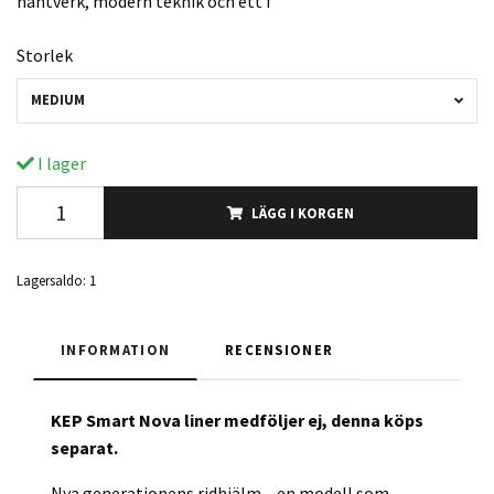
hantverk, modern teknik och ett f
Storlek
MEDIUM
I lager
LÄGG I KORGEN
Lagersaldo:
1
INFORMATION
RECENSIONER
KEP Smart Nova liner
medföljer ej, denna köps
separat.
Nya generationens ridhjälm – en modell som