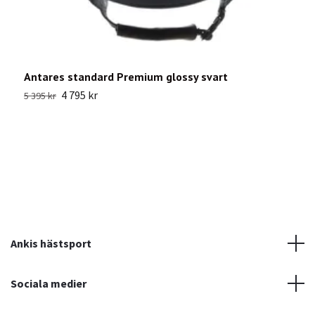
Antares standard Premium glossy svart
O
4 795 kr
9
5 395 kr
Ankis hästsport
Sociala medier