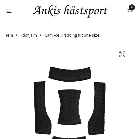
0
Hem
Ridhjälm
Lami-cell Padding kit one size