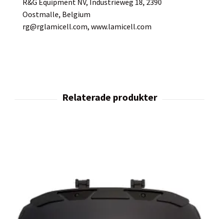
R&G Equipment NV, Industrieweg 18, 2390
Oostmalle, Belgium
rg@rglamicell.com
, www.lamicell.com