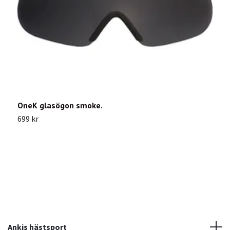
OneK glasögon smoke.
O
699 kr
4
Ankis hästsport