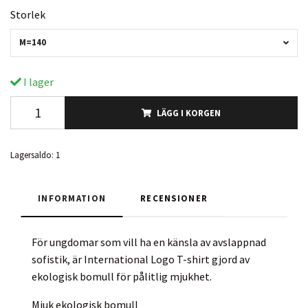
Storlek
M=140
I lager
LÄGG I KORGEN
Lagersaldo:
1
INFORMATION
RECENSIONER
För ungdomar som vill ha en känsla av avslappnad
sofistik, är International Logo T-shirt gjord av
ekologisk bomull för pålitlig mjukhet.
Mjuk ekologisk bomull