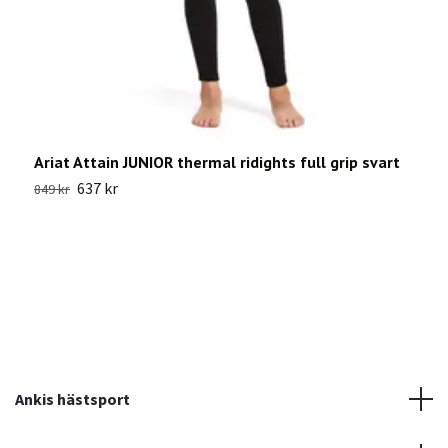
Ariat Attain JUNIOR thermal ridights full grip svart
B
637 kr
849 kr
3
Ankis hästsport