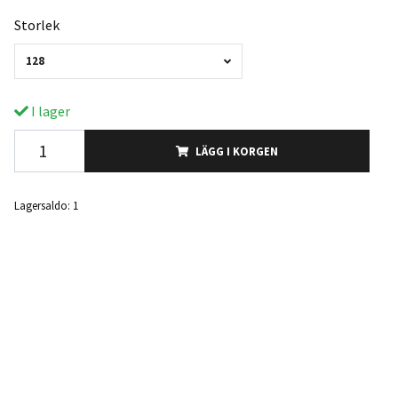
Storlek
128
I lager
LÄGG I KORGEN
Lagersaldo:
1