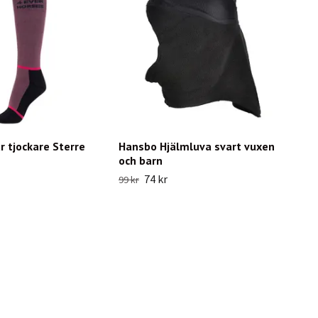
r tjockare Sterre
Hansbo Hjälmluva svart vuxen
och barn
74 kr
99 kr