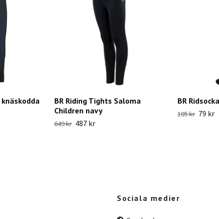
s knäskodda
BR Riding Tights Saloma
BR Ridsocka
Children navy
79 kr
105 kr
487 kr
649 kr
Sociala medier