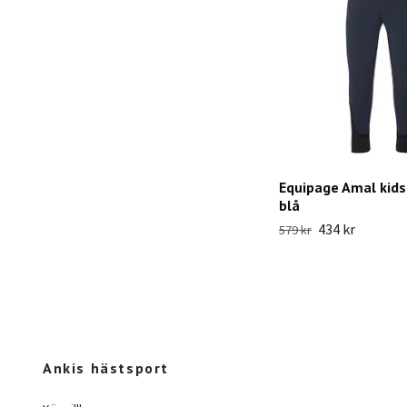
Equipage Amal kid
blå
434 kr
579 kr
Ankis hästsport