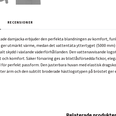
RECENSIONER
ade damjacka erbjuder den perfekta blandningen av komfort, fun
 ger utmärkt värme, medan det vattentäta yttertyget (5000 mm
alt skydd i växlande väderförhållanden. Den vattenavvisande log
et och komfort. Säker förvaring ges av blixtlåsförsedda fickor, el
 för perfekt passform. Den justerbara huvan med elastisk dragsk
er ärm och den subtilt broderade hästlogotypen på bröstet ger 