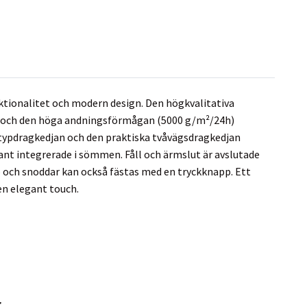
ktionalitet och modern design. Den högkvalitativa
) och den höga andningsförmågan (5000 g/m²/24h)
otypdragkedjan och den praktiska tvåvägsdragkedjan
egant integrerade i sömmen. Fåll och ärmslut är avslutade
o och snoddar kan också fästas med en tryckknapp. Ett
en elegant touch.