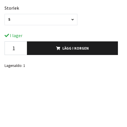
Storlek
S
I lager
LÄGG I KORGEN
Lagersaldo:
1