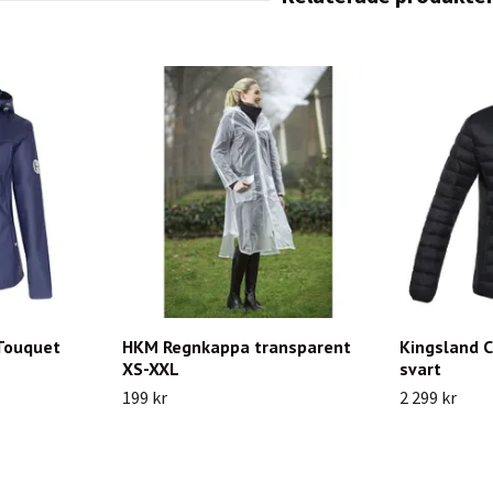
 Touquet
HKM Regnkappa transparent
Kingsland C
XS-XXL
svart
199 kr
2 299 kr