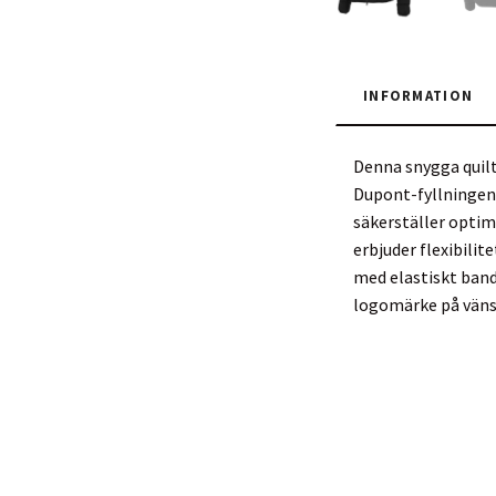
INFORMATION
Denna snygga quilt
Dupont-fyllningen
säkerställer optim
erbjuder flexibilit
med elastiskt band
logomärke på vänst