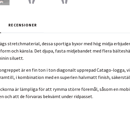
RECENSIONER
gs stretchmaterial, dessa sportiga byxor med hög midja erbjuder f
form och känsla. Det djupa, fasta midjebandet med flera bältesh
inin siluett.
ongreppet är en fin ton i ton diagonalt upprepad Catago-logga, vil
ramtill, i kombination med en superlen halvmatt finish, säkerställ
ickorna är lämpliga för att rymma större föremål, såsom en mobilt
n och att de förvaras bekvämt under ridpasset.