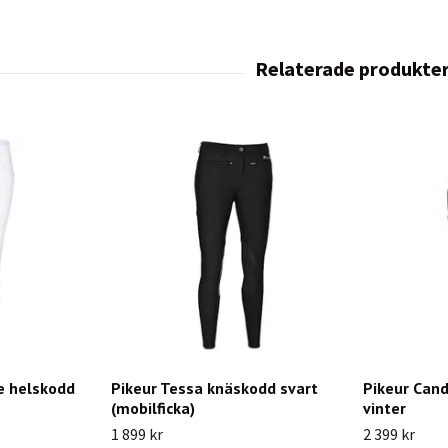
e helskodd
Pikeur Tessa knäskodd svart
Pikeur Cand
(mobilficka)
vinter
1 899 kr
2 399 kr