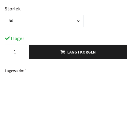
Storlek
36
I lager
LÄGG I KORGEN
Lagersaldo:
1