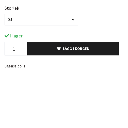
Storlek
XS
I lager
LÄGG I KORGEN
Lagersaldo:
1