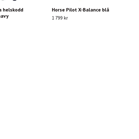
a helskodd
Horse Pilot X-Balance blå
navy
1 799 kr