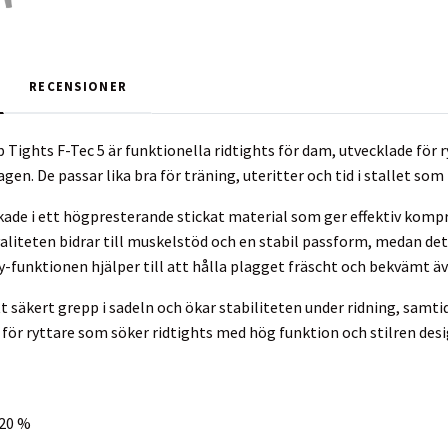
RECENSIONER
p Tights F-Tec 5 är funktionella ridtights för dam, utvecklade för
gen. De passar lika bra för träning, uteritter och tid i stallet som 
rkade i ett högpresterande stickat material som ger effektiv kom
iteten bidrar till muskelstöd och en stabil passform, medan det 
-funktionen hjälper till att hålla plagget fräscht och bekvämt äve
t säkert grepp i sadeln och ökar stabiliteten under ridning, samti
 för ryttare som söker ridtights med hög funktion och stilren des
 20 %