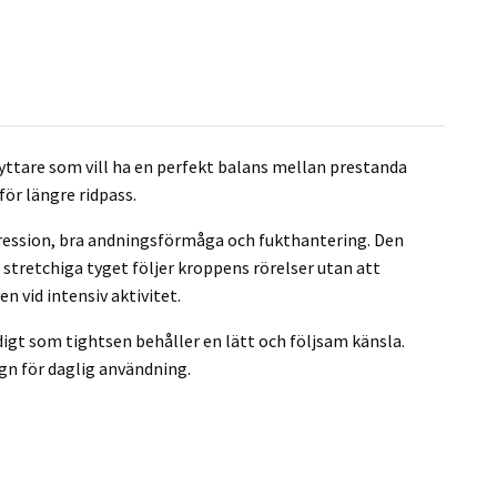
 ryttare som vill ha en perfekt balans mellan prestanda
för längre ridpass.
pression, bra andningsförmåga och fukthantering. Den
stretchiga tyget följer kroppens rörelser utan att
n vid intensiv aktivitet.
digt som tightsen behåller en lätt och följsam känsla.
ign för daglig användning.