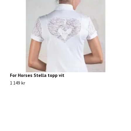
For Horses Stella topp vit
A
1 149 kr
8