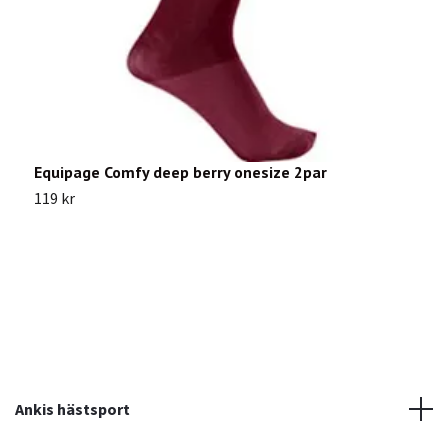
Equipage Comfy deep berry onesize 2par
E
119 kr
2
Ankis hästsport