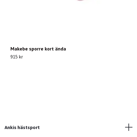
Makebe sporre kort ända
S
c
915 kr
9
Ankis hästsport