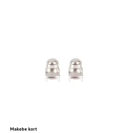
Makebe kort
S