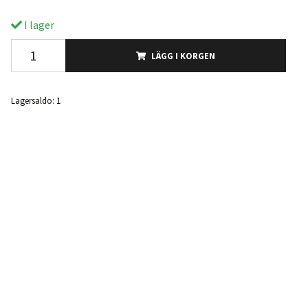
I lager
LÄGG I KORGEN
Lagersaldo:
1