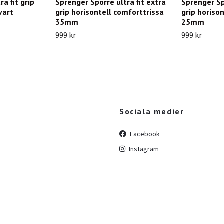
a fit grip
Sprenger Sporre ultra fit extra
Sprenger Sp
vart
grip horisontell comforttrissa
grip horiso
35mm
25mm
999 kr
999 kr
Sociala medier
Facebook
Instagram