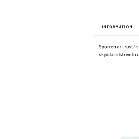
INFORMATION
Sporren är i rostf
skydda ridstöveln o