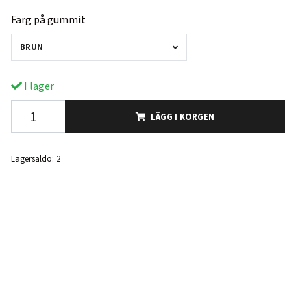
Färg på gummit
BRUN
I lager
LÄGG I KORGEN
Lagersaldo:
2