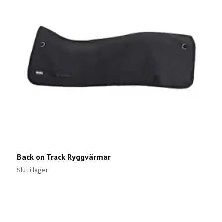
Back on Track Ryggvärmar
I
7
Slut i lager