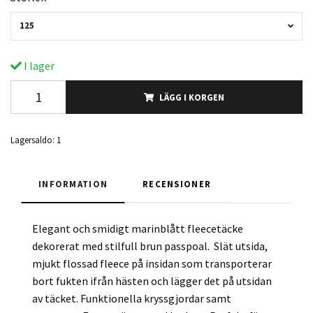
125
I lager
LÄGG I KORGEN
Lagersaldo:
1
INFORMATION
RECENSIONER
Elegant och smidigt marinblått fleecetäcke
dekorerat med stilfull brun passpoal. Slät utsida,
mjukt flossad fleece på insidan som transporterar
bort fukten ifrån hästen och lägger det på utsidan
av täcket. Funktionella kryssgjordar samt