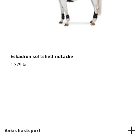
Eskadron softshell ridtäcke
L
1 379 kr
1
Ankis hästsport