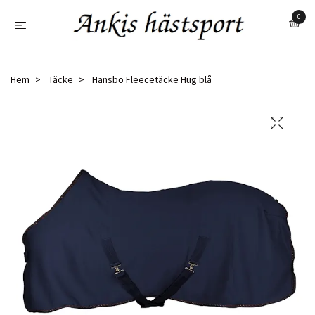
0
Hem
Täcke
Hansbo Fleecetäcke Hug blå